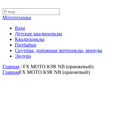
Мототехника
Bajaj
Детские квадроциклы
Квадроциклы
Питбайки
Скутеры, дорожные мотоциклы, мопеды
Эндуро
Главная
/ FX MOTO K9R NB (оранжевый)
Главная
FX MOTO K9R NB (оранжевый)