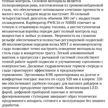
точный контроль. Основой мотоцикла является
полноразмерная рама, изготовленная из хромомолибденовой
стали, что обеспечивает оптимальное сочетание прочности и
малого веса. Сердцем модели выступает 30-сильный
четырехтактный двигатель объемом 300 см³ с жидкостным
охлаждением. Карбюратор PWK34 от NIBBI отвечает за
точную и отзывчивую подачу топлива, а шестиступенчатая
механическая коробка передач дает полный контроль над
мощностью в любых условиях. Уверенность на сложном
рельефе обеспечивается полностью регулируемой подвеской:
48-миллиметровая передняя вилка MNT и моноамортизатор
сзади позволяют точно настроить поведение мотоцикла под
стиль езды и конкретную трассу. Легкий алюминиевый
маятник и прогрессия с рычажной системой способствуют
точной работе задней подвесии и улучшенному сцеплению с
поверхностью. Дисковые гидравлические тормоза спереди и
сзади гарантируют эффективное и предсказуемое
торможение. Эргономика K9R ориентирована на долгие и
комфортные поездки: высота по седлу 920 мм и клиренс 320
мм обеспечивают удобную посадку для высоких райдеров и
уверенное преодоление препятствий. Комплектация LED-
фарой, цифровой приборной панелью и легкими
фрезерованными ступицами завершает образ технически
продуманного аппарата, готового к эксплуатации без лишних
доработок.