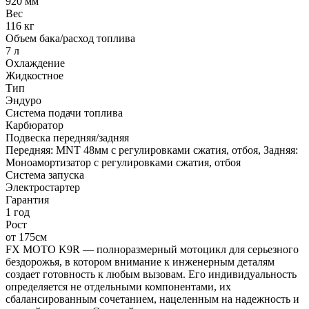
920 мм
Вес
116 кг
Объем бака/расход топлива
7 л
Охлаждение
Жидкостное
Тип
Эндуро
Система подачи топлива
Карбюратор
Подвеска передняя/задняя
Передняя: MNT 48мм с регулировками сжатия, отбоя, Задняя:
Моноамортизатор с регулировками сжатия, отбоя
Система запуска
Электростартер
Гарантия
1 год
Рост
от 175см
FX MOTO K9R — полноразмерный мотоцикл для серьезного
бездорожья, в котором внимание к инженерным деталям
создает готовность к любым вызовам. Его индивидуальность
определяется не отдельными компонентами, их
сбалансированным сочетанием, нацеленным на надежность и