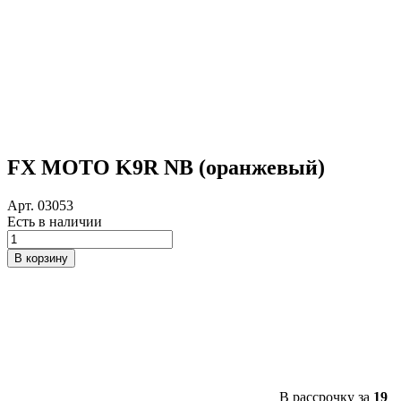
FX MOTO K9R NB (оранжевый)
Арт. 03053
Есть в наличии
Количество
товара
В корзину
FX
MOTO
K9R
NB
(оранжевый)
В рассрочку за
19