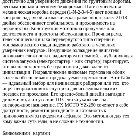
достаточно для уверенного движения по грунтовым дорогам,
лесным тропам и легкому бездорожью. Пятиступенчатая
механическая коробка передач (1-N-2-3-4-5) дает полный
контроль над тягой, а классическая размерность колес 21/18
дюйма обеспечивает стабильность и проходимость на
неровностях. Конструкция мотоцикла продумана для
долговечности и простоты обслуживания. Прочная рама,
телескопическая вилка перевернутого типа спереди и
моноамортизатор сзади надежно работают в условиях
умеренных нагрузок. Воздушное охлаждение двигателя
исключает сложности с радиатором и помпой, а дублирующая
система запуска (электростартер + кик-стартер) гарантирует,
что вы не останетесь без транспорта даже вдали от
цивилизации. Гидравлические дисковые тормоза на обоих
колесах обеспечивают предсказуемое торможение. Этот байк
— идеальный выбор для начинающих райдеров или тех, кто
ищет неприхотливого спутника для исследовательских
поездок по проселкам. Его красно-белый дизайн выглядит
динамично, а отсутствие ПТС четко указывает на
внедорожное назначение. FX MOTO YZ-250 сочетает в себе
доступность, ремонтопригодность и готовность к
приключениям за пределами асфальта. Это мотоцикл для тех,
кому важна суть езды, а не сложные технологии.
Банковскими картами