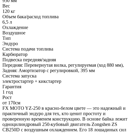
950 мм
Вес
120 кг
Объем бака/расход топлива
6,5 л
Охлаждение
Воздушное
Тип
Эндуро
Система подачи топлива
Карбюратор
Подвеска передняя/задняя
Передняя: Перевернутая вилка, регулируемая (ход 880 мм),
Задняя: Амортизатор с регулировкой, 395 мм
Система запуска
электростартер + кикстартер
Гарантия
1 год
Рост
от 170см
FX MOTO YZ-250 в красно-белом цвете — это надежный и
практичный эндуро для тех, кто ценит простоту и
проверенную временем конструкцию. В основе байка лежит
одноцилиндровый 250-кубовый двигатель Zongshen ZS
CB250D с воздушным охлаждением. Его 18 лошадиных сил