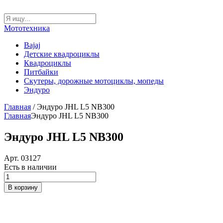
Мототехника
Bajaj
Детские квадроциклы
Квадроциклы
Питбайки
Скутеры, дорожные мотоциклы, мопеды
Эндуро
Главная
/ Эндуро JHL L5 NB300
Главная
Эндуро JHL L5 NB300
Эндуро JHL L5 NB300
Арт. 03127
Есть в наличии
Количество
товара
В корзину
Эндуро
JHL
L5
NB300