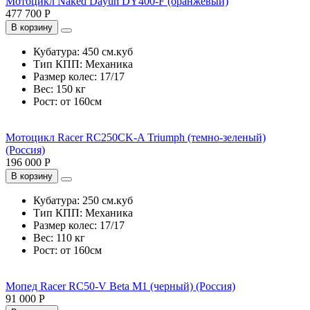
Мотоцикл Naked Dayun DY400-F (оранжевый)
477 700 Р
В корзину
Кубатура:
450 см.куб
Тип КПП:
Механика
Размер колес:
17/17
Вес:
150 кг
Рост:
от 160см
Мотоцикл Racer RC250CK-A Triumph (темно-зеленый)
(Россия)
196 000 Р
В корзину
Кубатура:
250 см.куб
Тип КПП:
Механика
Размер колес:
17/17
Вес:
110 кг
Рост:
от 160см
Мопед Racer RC50-V Beta M1 (черный) (Россия)
91 000 Р