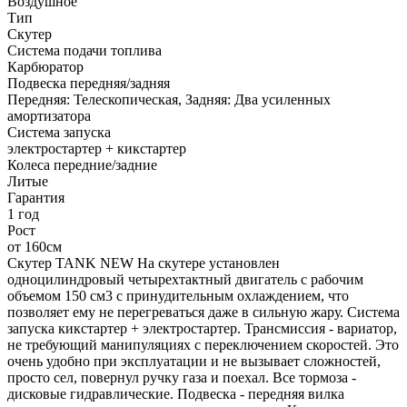
Воздушное
Тип
Скутер
Система подачи топлива
Карбюратор
Подвеска передняя/задняя
Передняя: Телескопическая, Задняя: Два усиленных
амортизатора
Система запуска
электростартер + кикстартер
Колеса передние/задние
Литые
Гарантия
1 год
Рост
от 160см
Скутер TANK NEW На скутере установлен
одноцилиндровый четырехтактный двигатель с рабочим
объемом 150 см3 с принудительным охлаждением, что
позволяет ему не перегреваться даже в сильную жару. Система
запуска кикстартер + электростартер. Трансмиссия - вариатор,
не требующий манипуляциях с переключением скоростей. Это
очень удобно при эксплуатации и не вызывает сложностей,
просто сел, повернул ручку газа и поехал. Все тормоза -
дисковые гидравлические. Подвеска - передняя вилка