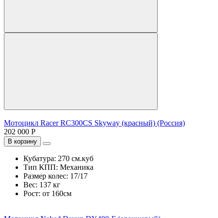
Мотоцикл Racer RC300CS Skyway (красный) (Россия)
202 000 Р
В корзину
Кубатура:
270 см.куб
Тип КПП:
Механика
Размер колес:
17/17
Вес:
137 кг
Рост:
от 160см