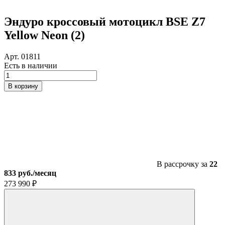
Эндуро кроссовый мотоцикл BSE Z7
Yellow Neon (2)
Арт. 01811
Есть в наличии
Количество
товара
В корзину
Эндуро
кроссовый
мотоцикл
BSE
Z7
Yellow
Neon
(2)
В рассрочку за
22
833 руб./месяц
273 990
₽