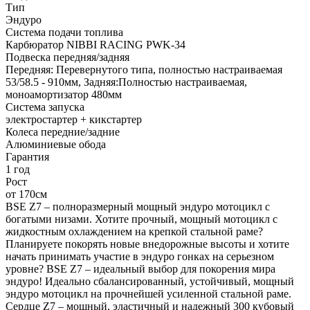
Тип
Эндуро
Система подачи топлива
Карбюратор NIBBI RACING PWK-34
Подвеска передняя/задняя
Передняя: Перевернутого типа, полностью настраиваемая
53/58.5 - 910мм, Задняя:Полностью настраиваемая,
моноамортизатор 480мм
Система запуска
электростартер + кикстартер
Колеса передние/задние
Алюминиевые обода
Гарантия
1 год
Рост
от 170см
BSE Z7 – полноразмерный мощный эндуро мотоцикл с
богатыми низами. Хотите прочный, мощный мотоцикл с
жидкостным охлаждением на крепкой стальной раме?
Планируете покорять новые внедорожные высоты и хотите
начать принимать участие в эндуро гонках на серьезном
уровне? BSE Z7 – идеальный выбор для покорения мира
эндуро! Идеально сбалансированный, устойчивый, мощный
эндуро мотоцикл на прочнейшей усиленной стальной раме.
Сердце Z7 – мощный, эластичный и надежный 300 кубовый