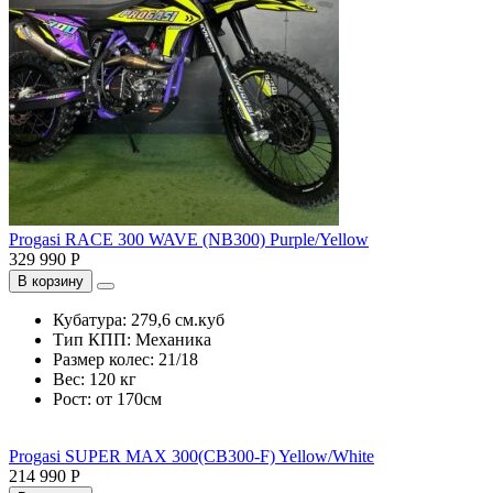
Progasi RACE 300 WAVE (NB300) Purple/Yellow
329 990 Р
В корзину
Кубатура:
279,6 см.куб
Тип КПП:
Механика
Размер колес:
21/18
Вес:
120 кг
Рост:
от 170см
Progasi SUPER MAX 300(CB300-F) Yellow/White
214 990 Р