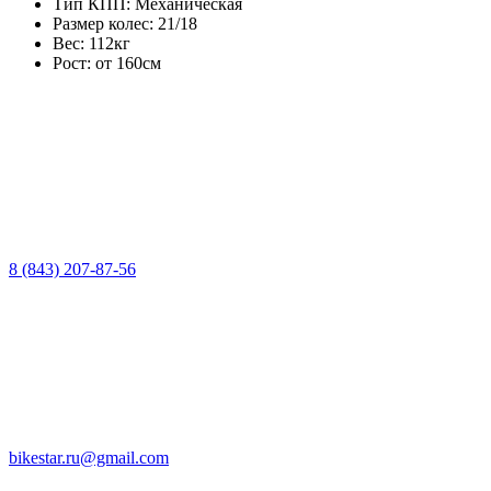
Тип КПП:
Механическая
Размер колес:
21/18
Вес:
112кг
Рост:
от 160см
8 (843) 207-87-56
bikestar.ru@gmail.com