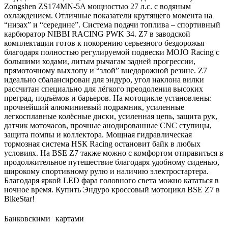
Zongshen ZS174MN-5A мощностью 27 л.с. с водяным
охлаждением. Отличные показатели крутящего момента на
“низах” и “середине”. Система подачи топлива – спортивный
карбюратор NIBBI RACING PWK 34. Z7 в заводской
комплектации готов к покорению серьезного бездорожья
благодаря полностью регулируемой подвески MOJO Racing c
большими ходами, литым рычагам задней прогрессии,
прямоточному выхлопу и “злой” внедорожной резине. Z7
идеально сбалансирован для эндуро, угол наклона вилки
рассчитан специально для лёгкого преодоления высоких
преград, подъёмов и барьеров. На мотоцикле установлены:
прочнейший алюминиевый подрамник, усиленные
легкосплавные колёсные диски, усиленная цепь, защита рук,
датчик моточасов, прочные анодированные CNC ступицы,
защита помпы и коллектора. Мощная гидравлическая
тормозная система HSК Racing остановит байк в любых
условиях. На BSE Z7 также можно с комфортом отправиться в
продолжительное путешествие благодаря удобному сиденью,
широкому спортивному рулю и наличию электростартера.
Благодаря яркой LED фара головного света можно кататься в
ночное время. Купить Эндуро кроссовый мотоцикл BSE Z7 в
BikeStar!
Банковскими картами