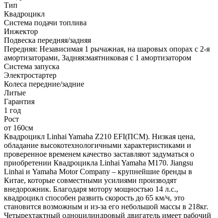
Тип
Квадроцикл
Система подачи топлива
Инжектор
Подвеска передняя/задняя
Передняя: Независимая 1 рычажная, на шаровых опорах с 2-я
амортизаторами, Задняя:маятниковая с 1 амортизатором
Система запуска
Электростартер
Колеса передние/задние
Литые
Гарантия
1 год
Рост
от 160см
Квадроцикл Linhai Yamaha Z210 EFI(ПСМ). Низкая цена,
обладание высокотехнологичными характеристиками и
проверенное временем качество заставляют задуматься о
приобретении Квадроцикла Linhai Yamaha M170. Jiangsu
Linhai и Yamaha Motor Company – крупнейшие бренды в
Китае, которые совместными усилиями производят
внедорожник. Благодаря мотору мощностью 14 л.с.,
квадроцикл способен развить скорость до 65 км/ч, это
становится возможным и из-за его небольшой массы в 218кг.
Четырехтактный одноцилиндровый двигатель имеет рабочий