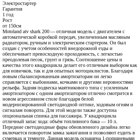
Электростартер
Гарантия
1 год
Рост
от 150см
Motoland atv shark 200 — отличная модель с двигателем с
автоматической коробкой передач, увеличенным масляным
радиатором, ручным и электрическим стартером. Он был
создан с учетом особенностей внедорожной езды и
обеспечивает превосходную проходимость, с легкостью
преодолевая песок, грунт и грязь. Соотношение цены и
качества этого квадроцикла делает его отличным выбором как
для новичков, так и для опытных мотоциклистов. Благодаря
новым сбалансированным амортизаторам он легко
справляется с выбоинами, кочками и другими неровностями
рельефа. Задняя подвеска маятникового типа с усиленным
амортизатором с одним амортизатором отлично смотрится в
новом агрессивном стиле благодаря белой
модернизированной светодиодной оптике, ходовым огням и
сигналам поворота. Для этой модели также доступна
опциональная спинка для пассажира. У квадроцикла
отличный запас хода: объём топливного бака — 10 л.
Передние светодиодные фары обновленного дизайна легко
включается поворотом замка зажигания и позволяют ездить в
сумерках и темноте. Данная модель оснащена 1-поршневыми