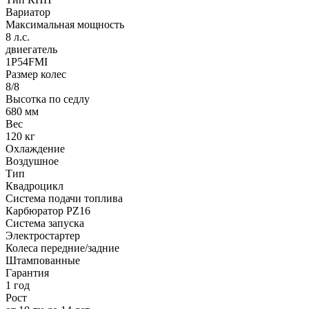
Вариатор
Максимальная мощность
8 л.с.
двиегатель
1P54FMI
Размер колес
8/8
Высотка по седлу
680 мм
Вес
120 кг
Охлаждение
Воздушное
Тип
Квадроцикл
Система подачи топлива
Карбюратор PZ16
Система запуска
Электростартер
Колеса передние/задние
Штампованные
Гарантия
1 год
Рост