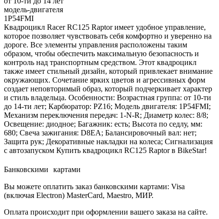
от 10-ти до 14 лет
модель-двигателя
1P54FMI
Квадроцикл Racer RC125 Raptor имеет удобное управление,
которое позволяет чувствовать себя комфортно и уверенно на
дороге. Все элементы управления расположены таким
образом, чтобы обеспечить максимальную безопасность и
контроль над транспортным средством. Этот квадроцикл
также имеет стильный дизайн, который привлекает внимание
окружающих. Сочетание ярких цветов и агрессивных форм
создает неповторимый образ, который подчеркивает характер
и стиль владельца. Особенности: Возрастная группа: от 10-ти
до 14-ти лет; Карбюратор: PZ16; Модель двигателя: 1P54FMI;
Механизм переключения передач: 1-N-R; Диаметр колес: 8/8;
Освещение: диодное; Багажник: есть; Высота по седлу, мм:
680; Свеча зажигания: D8EA; Балансировочный вал: нет;
Защита рук; Декоративные накладки на колеса; Сигнализация
с автозапуском Купить квадроцикл RC125 Raptor в BikeStar!
Банковскими картами
Вы можете оплатить заказ банковскими картами: Visa
(включая Electron) MasterCard, Maestro, МИР.
Оплата происходит при оформлении вашего заказа на сайте.