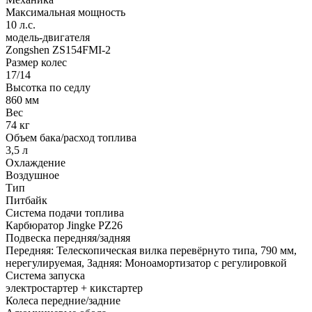
Максимальная мощность
10 л.с.
модель-двигателя
Zongshen ZS154FMI-2
Размер колес
17/14
Высотка по седлу
860 мм
Вес
74 кг
Объем бака/расход топлива
3,5 л
Охлаждение
Воздушное
Тип
Питбайк
Система подачи топлива
Карбюратор Jingke PZ26
Подвеска передняя/задняя
Передняя: Телескопическая вилка перевёрнуто типа, 790 мм,
нерегулируемая, Задняя: Моноамортизатор с регулировкой
Система запуска
электростартер + кикстартер
Колеса передние/задние