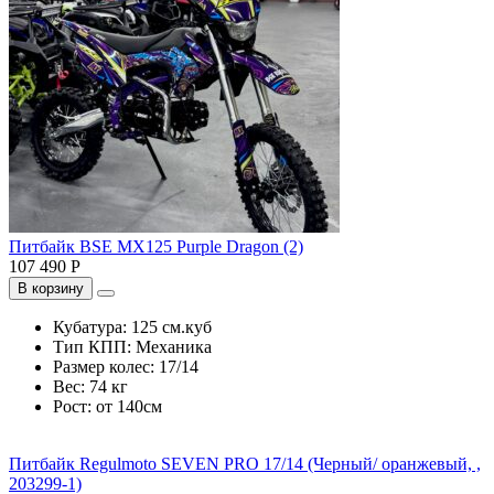
Питбайк BSE MX125 Purple Dragon (2)
107 490 Р
В корзину
Кубатура:
125 см.куб
Тип КПП:
Механика
Размер колес:
17/14
Вес:
74 кг
Рост:
от 140см
Питбайк Regulmoto SEVEN PRO 17/14 (Черный/ оранжевый, ,
203299-1)