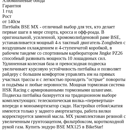
Алюминиевые обода
Гарантия
1 год
Рост
от 140см
Питбайк BSE MX - отличный выбор для тех, кто делает
первые шаги в мире спорта, кросса и офф-роада. В
оригинальной, усиленной, хромомолибденовой раме BSE,
устанавливается мощный 4-х тактный двигатель Zonghshen с
воздушным охлаждением и 4-ступенчатой коробкой, в
рабочем тандеме со спортивным карбюратором Jingke PZ26
способный развивать мощность 10 лошадиных сил.
Удлиненная колесная база и превосходная подвеска
увеличивает курсовую устойчивость питбайка и позволяет
райдеру с большим комфортом управлять им на прямых
участках трассы и с легкостью проходить "острые" повороты
и подъёмы и любые неровности. Мощная тормозная система
HSK Racing c армированными тормозными шлангами.
Подвеска питбайка базируется на традиционном выборе
комплектующих: телескопическая вилка-«перевертыш»
впереди и моноамортизатор сзади. Настройки отбоя/сжатия
имеются только у заднего амортизатора, работа вилки
корректируется заменой масла. MX укомплектован резиной с
увеличенным грунтозацепом, фильтрбоксом, короткоходной
рукой газа. Купить эндуро BSE MX125 в BikeStar!