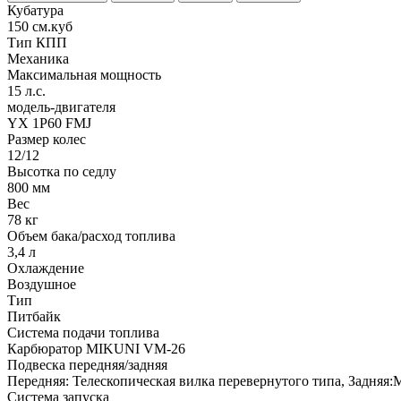
Кубатура
150 см.куб
Тип КПП
Механика
Максимальная мощность
15 л.с.
модель-двигателя
YX 1P60 FMJ
Размер колес
12/12
Высотка по седлу
800 мм
Вес
78 кг
Объем бака/расход топлива
3,4 л
Охлаждение
Воздушное
Тип
Питбайк
Система подачи топлива
Карбюратор MIKUNI VM-26
Подвеска передняя/задняя
Передняя: Телескопическая вилка перевернутого типа, Задняя
Система запуска