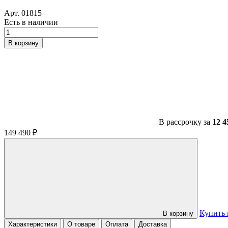
Арт. 01815
Есть в наличии
Количество
товара
В корзину
Питбайк
BSE
PH150
AK47
Red
(2)
В рассрочку за
12 4
149 490
₽
Купить 
В корзину
Характеристики
О товаре
Оплата
Доставка