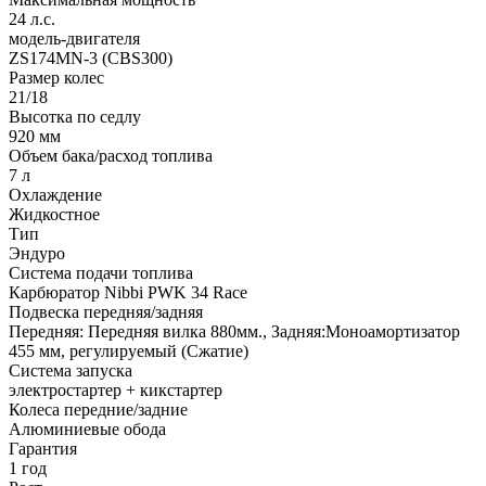
24 л.с.
модель-двигателя
ZS174MN-3 (CBS300)
Размер колес
21/18
Высотка по седлу
920 мм
Объем бака/расход топлива
7 л
Охлаждение
Жидкостное
Тип
Эндуро
Система подачи топлива
Карбюратор Nibbi PWK 34 Race
Подвеска передняя/задняя
Передняя: Передняя вилка 880мм., Задняя:Моноамортизатор
455 мм, регулируемый (Сжатие)
Система запуска
электростартер + кикстартер
Колеса передние/задние
Алюминиевые обода
Гарантия
1 год