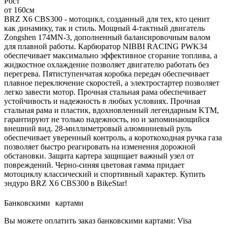
Рост
от 160см
BRZ X6 CBS300 - мотоцикл, созданный для тех, кто ценит
как динамику, так и стиль. Мощный 4-тактный двигатель
Zongshen 174MN-3, дополненный балансировочным валом
для плавной работы. Карбюратор NIBBI RACING PWK34
обеспечивает максимально эффективное сгорание топлива, а
жидкостное охлаждение позволяет двигателю работать без
перегрева. Пятиступенчатая коробка передач обеспечивает
плавное переключение скоростей, а электростартер позволяет
легко завести мотор. Прочная стальная рама обеспечивает
устойчивость и надежность в любых условиях. Прочная
стальная рама и пластик, вдохновленный легендарным KTM,
гарантируют не только надежность, но и запоминающийся
внешний вид. 28-миллиметровый алюминиевый руль
обеспечивает уверенный контроль, а короткоходная ручка газа
позволяет быстро реагировать на изменения дорожной
обстановки. Защита картера защищает важный узел от
повреждений. Черно-синяя цветовая гамма придает
мотоциклу классический и спортивный характер. Купить
эндуро BRZ X6 CBS300 в BikeStar!
Банковскими картами
Вы можете оплатить заказ банковскими картами: Visa