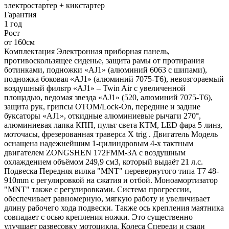
электростартер + кикстартер
Гарантия
1 год
Рост
от 160см
Комплектация Электронная приборная панель,
противоскользящее сиденье, защита рамы от протирания
ботинками, подножки «AJ1» (алюминий 6063 с шипами),
подножка боковая «AJ1» (алюминий 7075-Т6), невозгораемый
воздушный фильтр «AJ1» – Twin Air с увеличенной
площадью, ведомая звезда «AJ1» (520, алюминий 7075-Т6),
защита рук, грипсы OTOM/Lock-On, передние и задние
буксаторы «AJ1», откидные алюминиевые рычаги 270°,
алюминиевая лапка КПП, пульт света КТМ, LED фара 5 линз,
моточасы, фрезерованная траверса X trig . Двигатель Модель
оснащена надежнейшим 1-цилиндровым 4-х тактным
двигателем ZONGSHEN 172FMM-3A с воздушным
охлаждением объёмом 249,9 см3, который выдаёт 21 л.с.
Подвеска Передняя вилка "MNT" перевернутого типа T7 48-
910mm с регулировкой на сжатия и отбой. Моноамортизатор
"MNT" также с регулировками. Система прогрессии,
обеспечивает равномерную, мягкую работу и увеличивает
длину рабочего хода подвески. Также ось крепления маятника
совпадает с осью крепления ножки. Это существенно
улучшает развесовку мотоцикла. Колеса Спереди и сзади