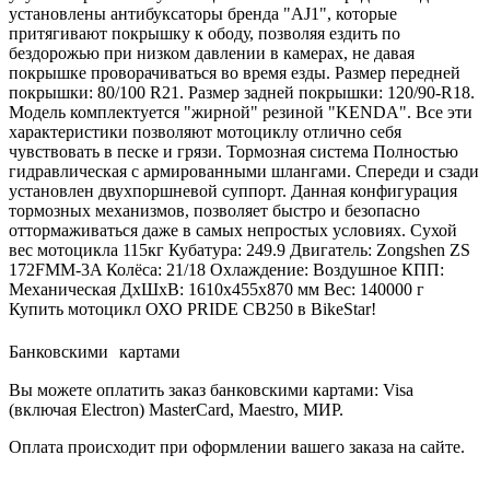
установлены антибуксаторы бренда "AJ1", которые
притягивают покрышку к ободу, позволяя ездить по
бездорожью при низком давлении в камерах, не давая
покрышке проворачиваться во время езды. Размер передней
покрышки: 80/100 R21. Размер задней покрышки: 120/90-R18.
Модель комплектуется "жирной" резиной "KENDA". Все эти
характеристики позволяют мотоциклу отлично себя
чувствовать в песке и грязи. Тормозная система Полностью
гидравлическая с армированными шлангами. Спереди и сзади
установлен двухпоршневой суппорт. Данная конфигурация
тормозных механизмов, позволяет быстро и безопасно
оттормаживаться даже в самых непростых условиях. Сухой
вес мотоцикла 115кг Кубатура: 249.9 Двигатель: Zongshen ZS
172FMM-3A Колёса: 21/18 Охлаждение: Воздушное КПП:
Механическая ДxШxВ: 1610x455x870 мм Вес: 140000 г
Купить мотоцикл ОХО PRIDE CB250 в BikeStar!
Банковскими картами
Вы можете оплатить заказ банковскими картами: Visa
(включая Electron) MasterCard, Maestro, МИР.
Оплата происходит при оформлении вашего заказа на сайте.