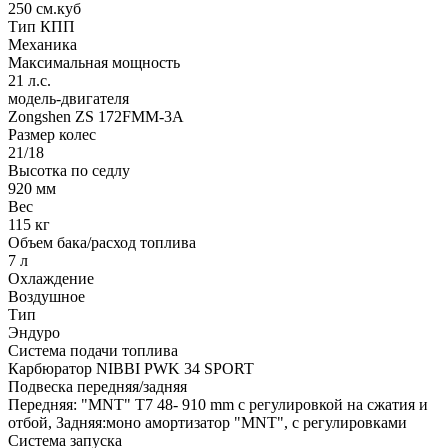
250 см.куб
Тип КПП
Механика
Максимальная мощность
21 л.с.
модель-двигателя
Zongshen ZS 172FMM-3A
Размер колес
21/18
Высотка по седлу
920 мм
Вес
115 кг
Объем бака/расход топлива
7 л
Охлаждение
Воздушное
Тип
Эндуро
Система подачи топлива
Карбюратор NIBBI PWK 34 SPORT
Подвеска передняя/задняя
Передняя: "MNT" T7 48- 910 mm с регулировкой на сжатия и
отбой, Задняя:моно амортизатор "MNT", с регулировками
Система запуска