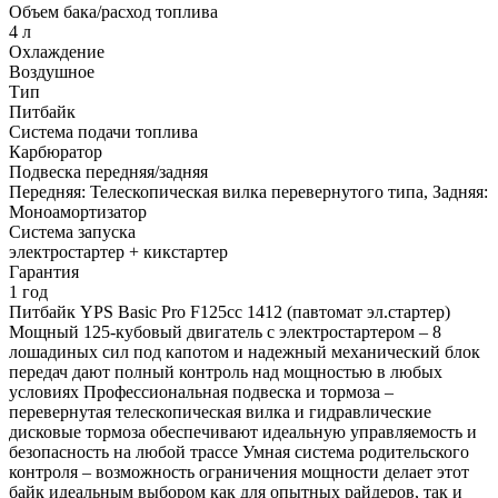
Объем бака/расход топлива
4 л
Охлаждение
Воздушное
Тип
Питбайк
Система подачи топлива
Карбюратор
Подвеска передняя/задняя
Передняя: Телескопическая вилка перевернутого типа, Задняя:
Моноамортизатор
Система запуска
электростартер + кикстартер
Гарантия
1 год
Питбайк YPS Basic Pro F125cc 1412 (павтомат эл.стартер)
Мощный 125-кубовый двигатель с электростартером – 8
лошадиных сил под капотом и надежный механический блок
передач дают полный контроль над мощностью в любых
условиях Профессиональная подвеска и тормоза –
перевернутая телескопическая вилка и гидравлические
дисковые тормоза обеспечивают идеальную управляемость и
безопасность на любой трассе Умная система родительского
контроля – возможность ограничения мощности делает этот
байк идеальным выбором как для опытных райдеров, так и