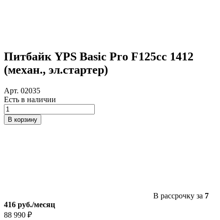
Питбайк YPS Basic Pro F125cc 1412
(механ., эл.стартер)
Арт. 02035
Есть в наличии
Количество
товара
В корзину
Питбайк
YPS
Basic
Pro
F125cc
1412
(механ.,
эл.стартер)
В рассрочку за
7
416 руб./месяц
88 990
₽