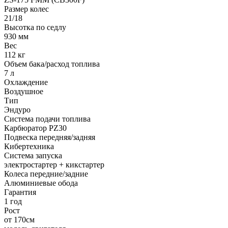
Размер колес
21/18
Высотка по седлу
930 мм
Вес
112 кг
Объем бака/расход топлива
7 л
Охлаждение
Воздушное
Тип
Эндуро
Система подачи топлива
Карбюратор PZ30
Подвеска передняя/задняя
Кибертехника
Система запуска
электростартер + кикстартер
Колеса передние/задние
Алюминиевые обода
Гарантия
1 год
Рост
от 170см