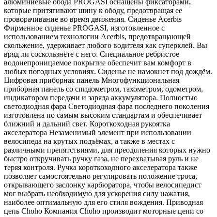
алюминиевые обода PROGASI оснащены фиксаторами,
которые притягивают шину к ободу, предотвращая ее
проворачивание во время движения. Сиденье Acerbis
Фирменное сиденье PROGASI, изготовленное с
использованием технологии Acerbis, предотвращающей
скольжение, удерживает любого водителя как суперклей. Вы
вряд ли соскользнёте с него. Специальное ребристое
водонепроницаемое покрытие обеспечит вам комфорт в
любых погодных условиях. Сиденье не намокнет под дождём.
Цифровая приборная панель Многофункциональная
приборная панель со спидометром, тахометром, одометром,
индикатором передачи и заряда аккумулятора. Полностью
светодиодная фара Светодиодная фара последнего поколения
изготовлена по самым высоким стандартам и обеспечивает
ближний и дальний свет. Короткоходная рукоятка
акселератора Незаменимый элемент при использовании
велосипеда на крутых подъёмах, а также в местах с
различными препятствиями, для преодоления которых нужно
быстро откручивать ручку газа, не перехватывая руль и не
теряя контроля. Ручка короткоходного акселератора также
позволяет самостоятельно регулировать положение троса,
открывающего заслонку карбюратора, чтобы велосипедист
мог выбрать необходимую для ускорения силу нажатия,
наиболее оптимальную для его стиля вождения. Приводная
цепь Choho Компания Choho производит моторные цепи со