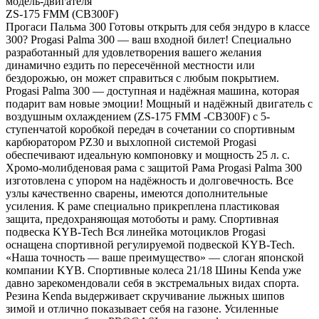
модель-двигателя
ZS-175 FMM (CB300F)
Прогаси Пальма 300 Готовы открыть для себя эндуро в классе
300? Progasi Palma 300 — ваш входной билет! Специально
разработанный для удовлетворения вашего желания
динамично ездить по пересечённой местности или
бездорожью, он может справиться с любым покрытием.
Progasi Palma 300 — доступная и надёжная машина, которая
подарит вам новые эмоции! Мощный и надёжный двигатель с
воздушным охлаждением (ZS-175 FMM -CB300F) с 5-
ступенчатой коробкой передач в сочетании со спортивным
карбюратором PZ30 и выхлопной системой Progasi
обеспечивают идеальную компоновку и мощность 25 л. с.
Хромо-молибденовая рама с защитой Рама Progasi Palma 300
изготовлена с упором на надёжность и долговечность. Все
узлы качественно сварены, имеются дополнительные
усиления. К раме специально прикреплена пластиковая
защита, предохраняющая мотоботы и раму. Спортивная
подвеска KYB-Tech Вся линейка мотоциклов Progasi
оснащена спортивной регулируемой подвеской KYB-Tech.
«Наша точность — ваше преимущество» — слоган японской
компании KYB. Спортивные колеса 21/18 Шины Kenda уже
давно зарекомендовали себя в экстремальных видах спорта.
Резина Kenda выдерживает скручивание лыжных шипов
зимой и отлично показывает себя на газоне. Усиленные