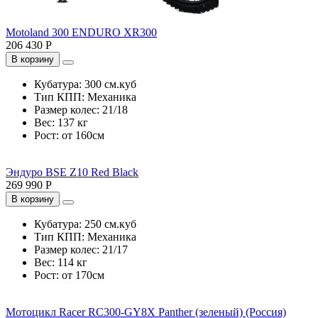
Motoland 300 ENDURO XR300
206 430 Р
В корзину
Кубатура:
300 см.куб
Тип КПП:
Механика
Размер колес:
21/18
Вес:
137 кг
Рост:
от 160см
Эндуро BSE Z10 Red Black
269 990 Р
В корзину
Кубатура:
250 см.куб
Тип КПП:
Механика
Размер колес:
21/17
Вес:
114 кг
Рост:
от 170см
Мотоцикл Racer RC300-GY8X Panther (зеленый) (Россия)