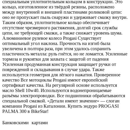
специальным уплотнительным кольцом в конструкции. Это
кольцо, изготовленное из твёрдой резины, расположено
между внутренней и внешней пластинами роликовой цепи:
оно не пропускает пыль снаружи и удерживает смазку внутри.
Таким образом, уплотнительное кольцо обеспечивает
отсутствие чрезмерного растяжения, долгий срок службы
цепи, не требующей смазки, а также снижает уровень шума.
Алюминиевое рулевое колесо Progasi Существует
оптимальный угол наклона. Прочность на изгиб была
увеличена в полтора раза, при этом удалось сохранить
пластичность металла: руль гнётся, но не ломается. Усиленные
тормоза и рукоятки для захвата с защитой от падения
Усиленная продуманная конструкция защищает ручки от
повреждений и складывания в случае удара. Также
используется геометрия для лёгкого нажатия. Проверенное
качество Все мотоциклы Progasi имеют европейский
сертификат качества. На регулярной основе используется
масло Shell 10w40. Используются водонепроницаемые
разъёмы электропроводки. Все подшипники обрабатываются
специальной смазкой. «Детали имеют значение» — слоган
компании Progasi из Каталонии. Купить эндуро PROGASI
PALMA 300 в BikeStar!
Банковскими картами