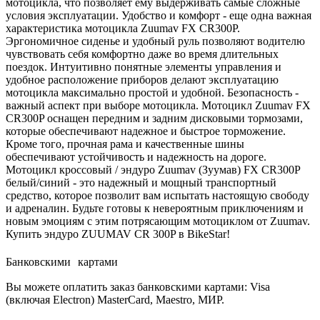
мотоцикла, что позволяет ему выдерживать самые сложные
условия эксплуатации. Удобство и комфорт - еще одна важная
характеристика мотоцикла Zuumav FX CR300P.
Эргономичное сиденье и удобный руль позволяют водителю
чувствовать себя комфортно даже во время длительных
поездок. Интуитивно понятные элементы управления и
удобное расположение приборов делают эксплуатацию
мотоцикла максимально простой и удобной. Безопасность -
важный аспект при выборе мотоцикла. Мотоцикл Zuumav FX
CR300P оснащен передним и задним дисковыми тормозами,
которые обеспечивают надежное и быстрое торможение.
Кроме того, прочная рама и качественные шины
обеспечивают устойчивость и надежность на дороге.
Мотоцикл кроссовый / эндуро Zuumav (Зуумав) FX CR300P
белый/синий - это надежный и мощный транспортный
средство, которое позволит вам испытать настоящую свободу
и адреналин. Будьте готовы к невероятным приключениям и
новым эмоциям с этим потрясающим мотоциклом от Zuumav.
Купить эндуро ZUUMAV CR 300P в BikeStar!
Банковскими картами
Вы можете оплатить заказ банковскими картами: Visa
(включая Electron) MasterCard, Maestro, МИР.