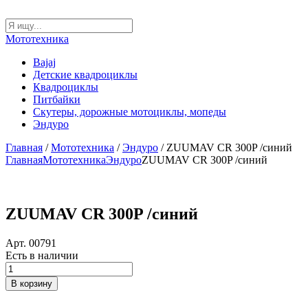
Мототехника
Bajaj
Детские квадроциклы
Квадроциклы
Питбайки
Скутеры, дорожные мотоциклы, мопеды
Эндуро
Главная
/
Мототехника
/
Эндуро
/ ZUUMAV CR 300P /синий
Главная
Мототехника
Эндуро
ZUUMAV CR 300P /синий
ZUUMAV CR 300P /синий
Арт. 00791
Есть в наличии
Количество
товара
В корзину
ZUUMAV
CR