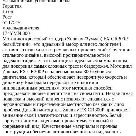
Алюминиевые усиленные обода
Гарантия
1 год
Рост
от 175см
модель-двигателя
174YMN 300
Мотоцикл кроссовый / эндуро Zuumav (Зуумав) FX CR300P
белый/синий - это идеальный выбор для всех любителей
активного отдыха и экстремальных приключений. Сочетание
стильного дизайна, высокой производительности и
надежности делает этот мотоцикл идеальным компаньоном
для покорения самых сложных трасс и бездорожья. Мотоцикл
Zuumav FX CR300P оснащен мощным 300-кубовым
двигателем, который обеспечивает невероятную скорость и
динамику. Благодаря передовой технологии и
инновационным решениям, этот мотоцикл способен
преодолевать любые препятствия на своем пути. Независимая
подвеска и высокий клиренс позволяют справиться с
неровностями и пересеченной местностью без каких-либо
проблем. Дизайн мотоцикла Zuumav FX CR300P привлекает
внимание своей элегантностью и агрессивностью. Белый
корпус с синими акцентами придает ему стильный и
современный вид. Качественные материалы и прочная
конструкция обеспечивают долговечность и надежность