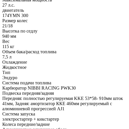
27 л.с.
двиегатель
174YMN 300
Размер колес
21/18
Высотка по седлу
940 мм
Вес
115 кг
Объем бака/расход топлива
7,5 л
Охлаждение
Жидкостное
Тип
Эндуро
Система подачи топлива
Карбюратор NIBBI RACING PWK30
Подвеска передняя/задняя
Передняя: полностью регулируемая KKE 53*58- 910мм шток
41мм, Задняя: амортизатор ККЕ 460мм регулируемый с
алюминиевой прогрессией AJ1
Система запуска
электростартер + кикстартер
Колеса передние/задние