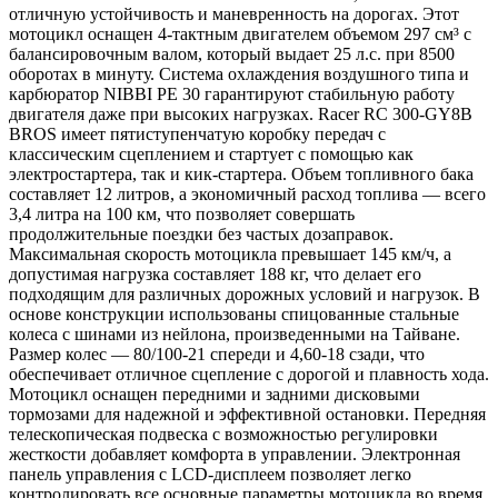
отличную устойчивость и маневренность на дорогах. Этот
мотоцикл оснащен 4-тактным двигателем объемом 297 см³ с
балансировочным валом, который выдает 25 л.с. при 8500
оборотах в минуту. Система охлаждения воздушного типа и
карбюратор NIBBI PE 30 гарантируют стабильную работу
двигателя даже при высоких нагрузках. Racer RC 300-GY8B
BROS имеет пятиступенчатую коробку передач с
классическим сцеплением и стартует с помощью как
электростартера, так и кик-стартера. Объем топливного бака
составляет 12 литров, а экономичный расход топлива — всего
3,4 литра на 100 км, что позволяет совершать
продолжительные поездки без частых дозаправок.
Максимальная скорость мотоцикла превышает 145 км/ч, а
допустимая нагрузка составляет 188 кг, что делает его
подходящим для различных дорожных условий и нагрузок. В
основе конструкции использованы спицованные стальные
колеса с шинами из нейлона, произведенными на Тайване.
Размер колес — 80/100-21 спереди и 4,60-18 сзади, что
обеспечивает отличное сцепление с дорогой и плавность хода.
Мотоцикл оснащен передними и задними дисковыми
тормозами для надежной и эффективной остановки. Передняя
телескопическая подвеска с возможностью регулировки
жесткости добавляет комфорта в управлении. Электронная
панель управления с LCD-дисплеем позволяет легко
контролировать все основные параметры мотоцикла во время