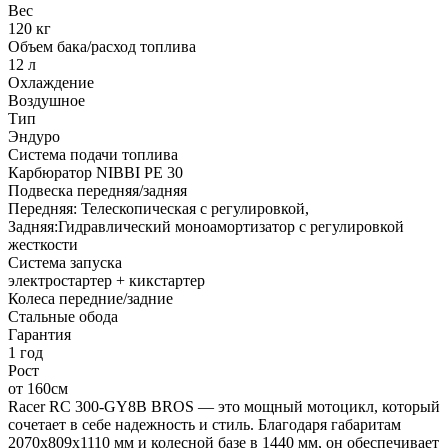
Вес
120 кг
Объем бака/расход топлива
12 л
Охлаждение
Воздушное
Тип
Эндуро
Система подачи топлива
Карбюратор NIBBI PE 30
Подвеска передняя/задняя
Передняя: Телескопическая с регулировкой,
Задняя:Гидравлический моноамортизатор с регулировкой
жесткости
Система запуска
электростартер + кикстартер
Колеса передние/задние
Стальные обода
Гарантия
1 год
Рост
от 160см
Racer RC 300-GY8B BROS — это мощный мотоцикл, который
сочетает в себе надежность и стиль. Благодаря габаритам
2070х809х1110 мм и колесной базе в 1440 мм, он обеспечивает