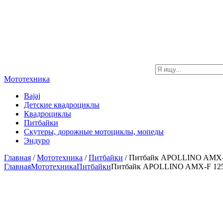
Мототехника
Bajaj
Детские квадроциклы
Квадроциклы
Питбайки
Скутеры, дорожные мотоциклы, мопеды
Эндуро
Главная
/
Мототехника
/
Питбайки
/ Питбайк APOLLINO AMX-F
Главная
Мототехника
Питбайки
Питбайк APOLLINO AMX-F 125 