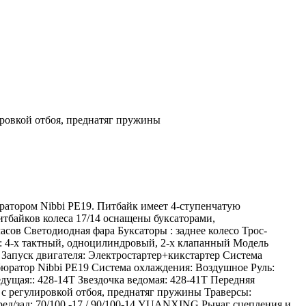
ировкой отбоя, преднатяг пружины
ратором Nibbi PE19. Питбайк имеет 4-ступенчатую
итбайков колеса 17/14 оснащены буксаторами,
ов Светодиодная фара Буксаторы : заднее колесо Трос-
я: 4-х тактный, одноцилиндровый, 2-х клапанный Модель
8 Запуск двигателя: Электростартер+кикстартер Система
рбюратор Nibbi PE19 Система охлаждения: Воздушное Руль:
дущая:: 428-14Т Звездочка ведомая: 428-41Т Передняя
 с регулировкой отбоя, преднатяг пружины Траверсы:
ед/зад: 70/100 -17 / 90/100-14 YUANXING Рычаг сцепления и