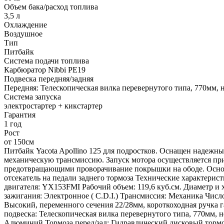
Объем бака/расход топлива
3,5 л
Охлаждение
Воздушное
Тип
Питбайк
Система подачи топлива
Карбюратор Nibbi PE19
Подвеска передняя/задняя
Передняя: Телескопическая вилка перевернутого типа, 770мм, 
Система запуска
электростартер + кикстартер
Гарантия
1 год
Рост
от 150см
Питбайк Yacota Apollino 125 для подростков. Оснащен надежн
механическую трансмиссию. Запуск мотора осуществляется при
предотвращающими проворачивание покрышки на ободе. Основн
отсекатель на педали заднего тормоза Технические характерис
двигателя: YX153FMI Рабочий объем: 119,6 куб.см. Диаметр и х
зажигания: Электронное ( C.D.I.) Трансмиссия: Механика Числ
Высокий, переменного сечения 22/28мм, короткоходная ручка га
подвеска: Телескопическая вилка перевернутого типа, 770мм, 
Алюминий Тормоза перед/зад: Гидравлический дисковый тормоз