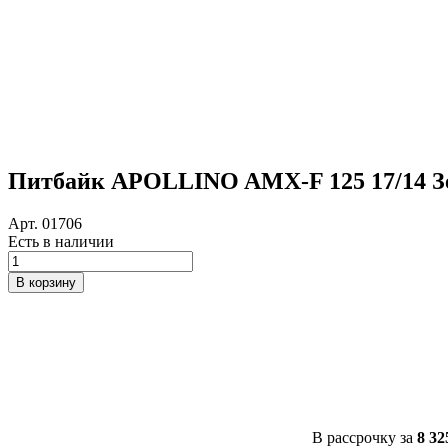
Питбайк APOLLINO AMX-F 125 17/14 
Арт. 01706
Есть в наличии
Количество
товара
В корзину
Питбайк
APOLLINO
AMX-
F
125
17/14
Зеленый
В рассрочку за
8 32