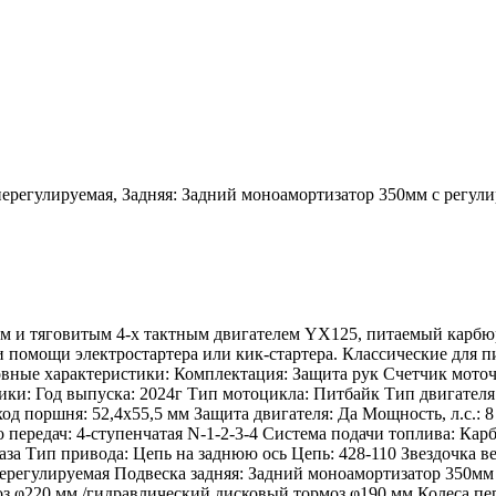
нерегулируемая, Задняя: Задний моноамортизатор 350мм с регул
ым и тяговитым 4-х тактным двигателем YX125, питаемый карбю
 помощи электростартера или кик-стартера. Классические для п
ые характеристики: Комплектация: Защита рук Счетчик моточас
тики: Год выпуска: 2024г Тип мотоцикла: Питбайк Тип двигател
од поршня: 52,4х55,5 мм Защита двигателя: Да Мощность, л.с.: 
о передач: 4-ступенчатая N-1-2-3-4 Система подачи топлива: Ка
за Тип привода: Цепь на заднюю ось Цепь: 428-110 Звездочка ве
нерегулируемая Подвеска задняя: Задний моноамортизатор 350мм
 φ220 мм /гидравлический дисковый тормоз φ190 мм Колеса пер