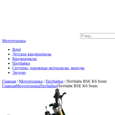
Мототехника
Bajaj
Детские квадроциклы
Квадроциклы
Питбайки
Скутеры, дорожные мотоциклы, мопеды
Эндуро
Главная
/
Мототехника
/
Питбайки
/ Питбайк BSE K6 Sonic
Главная
Мототехника
Питбайки
Питбайк BSE K6 Sonic