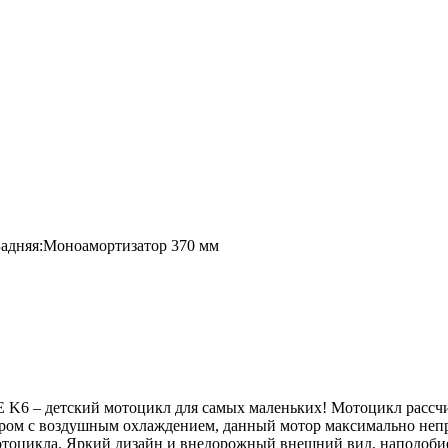
 Задняя:Моноамортизатор 370 мм
K6 – детский мотоцикл для самых маленьких! Мотоцикл рассчита
ром с воздушным охлаждением, данный мотор максимально непри
тоцикла. Яркий дизайн и внедорожный внешний вид, наподобие