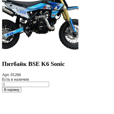
Питбайк BSE K6 Sonic
Арт. 01266
Есть в наличии
Количество
товара
В корзину
Питбайк
BSE
K6
Sonic