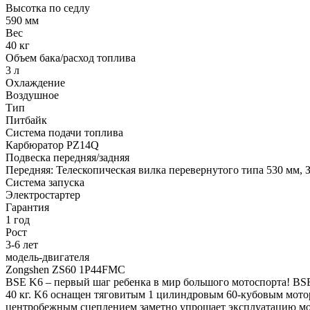
Высотка по седлу
590 мм
Вес
40 кг
Объем бака/расход топлива
3 л
Охлаждение
Воздушное
Тип
Питбайк
Система подачи топлива
Карбюратор PZ14Q
Подвеска передняя/задняя
Передняя: Телескопическая вилка перевернутого типа 530 мм,
Система запуска
Электростартер
Гарантия
1 год
Рост
3-6 лет
модель-двигателя
Zongshen ZS60 1P44FMC
BSE K6 – первый шаг ребенка в мир большого мотоспорта! BSE 
40 кг. K6 оснащен тяговитым 1 цилиндровым 60-кубовым мото
центробежным сцеплением заметно упрощает эксплуатацию мо